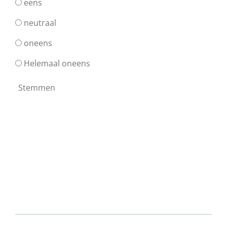
eens
neutraal
oneens
Helemaal oneens
Stemmen
Seks
je lust of je leven ?
©